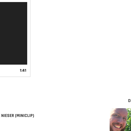
1:41
D
NIESER (MINICLIP)